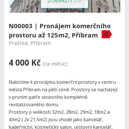
ZOBRAZIT (7)
N00003 | Pronájem komerčního
G
prostoru až 125m2, Příbram
Pražská, Příbram
4 000 Kč
(za měsíc)
Nabízíme k pronájmu komerční prostory v centru
města Příbram na pěší zóně. Prostory se nacházejí
v prvním patře secesního kompletně
revitalizovaného domu.
Prostory o velikosti 32m2, 28m2, 29m2, 18m2 a
43m2 ( 2x 21,5m2) jsou vhodé jako kancelář,
kadeřnictví, kosmetický salon, cestovní kancelář,