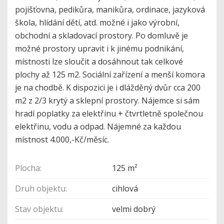
pojišťovna, pedikůra, manikůra, ordinace, jazyková
škola, hlídání dětí, atd. možné i jako výrobní,
obchodní a skladovací prostory. Po domluvě je
možné prostory upravit i k jinému podnikání,
místnosti lze sloučit a dosáhnout tak celkové
plochy až 125 m2. Sociální zařízení a menší komora
je na chodbě. K dispozici je i dlážděný dvůr cca 200
m2 z 2/3 krytý a sklepní prostory. Nájemce si sám
hradí poplatky za elektřinu + čtvrtletně společnou
elektřinu, vodu a odpad. Nájemné za každou
místnost 4.000,-Kč/měsíc.
Plocha:
125 m²
Druh objektu:
cihlová
Stav objektu:
velmi dobrý