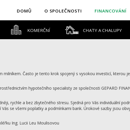
DOMŮ
O SPOLEČNOSTI
FINANCOVÁNÍ
KOMERČNÍ
CHATY A CHALUPY
milníkem. Často je tento krok spojený s vysokou investicí, kterou je
t prostřednictvím hypotečního specialisty ze společnosti GEPARD FINA
ěji, rychle a bez zbytečného stresu. Sjedná pro Vás individuální pod
mí Vás se všemi poplatky a podmínkami bank. Úrokové sazby jsou obvy
léřku Ing. Lucii Leu Moulisovou