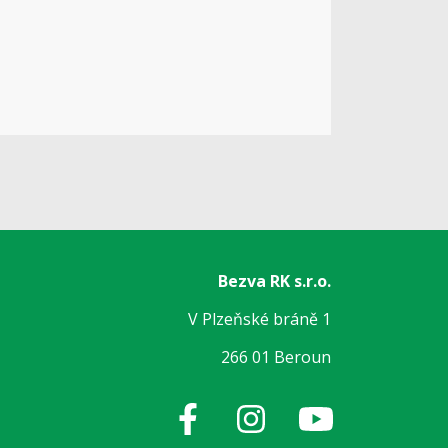
Bezva RK s.r.o.
V Plzeňské bráně 1
266 01 Beroun