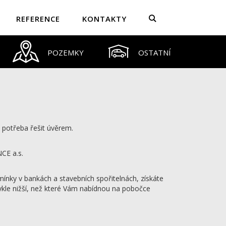
REFERENCE
KONTAKTY
POZEMKY
OSTATNÍ
 potřeba řešit úvěrem.
NCE a.s.
mínky v bankách a stavebních spořitelnách, získáte
kle nižší, než které Vám nabídnou na pobočce