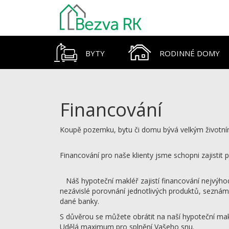
BYTY
RODINNÉ DOMY
Financování
Koupě pozemku, bytu či domu bývá velkým životním 
Financování pro naše klienty jsme schopni zajisti
Náš hypoteční makléř zajistí financování nejvýhodn
nezávislé porovnání jednotlivých produktů, sezná
dané banky.
S důvěrou se můžete obrátit na naší hypoteční mak
Udělá maximum pro splnění Vašeho snu.