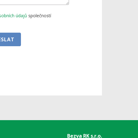
sobních údajů
společností
ESLAT
Bezva RK s.r.o.