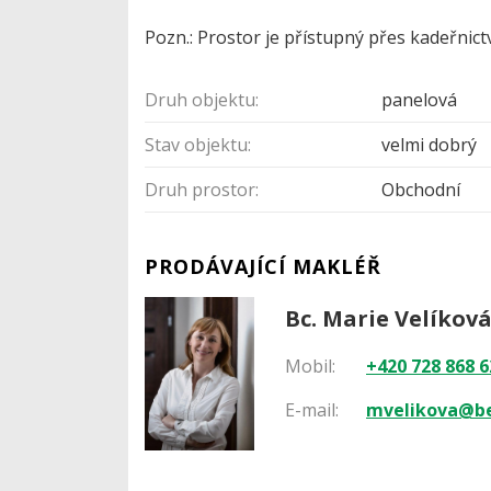
Pozn.: Prostor je přístupný přes kadeřnict
Druh objektu:
panelová
Stav objektu:
velmi dobrý
Druh prostor:
Obchodní
PRODÁVAJÍCÍ MAKLÉŘ
Bc. Marie Velíkov
Mobil:
+420 728 868 6
E-mail:
mvelikova@be