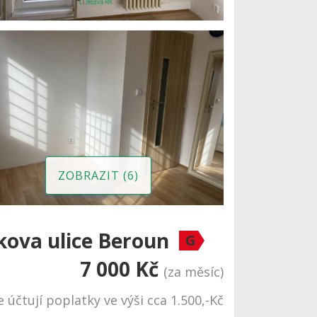
ZOBRAZIT (6)
kova ulice Beroun
G
7 000 Kč
(za měsíc)
 účtují poplatky ve výši cca 1.500,-Kč