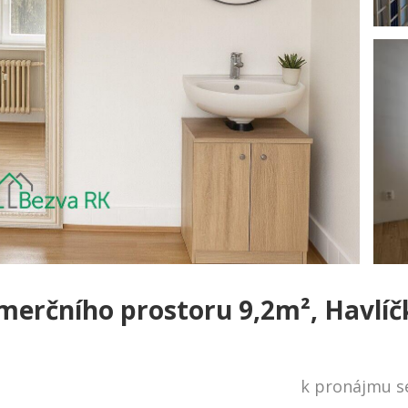
erčního prostoru 9,2m², Havlíč
k pronájmu se