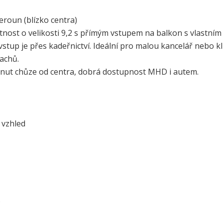
eroun (blízko centra)
nost o velikosti 9,2 s přímým vstupem na balkon s vlastním
stup je přes kadeřnictví. Ideální pro malou kancelář nebo k
achů.
minut chůze od centra, dobrá dostupnost MHD i autem.
 vzhled
)