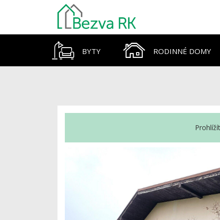
BYTY
RODINNÉ DOMY
Prohlíž