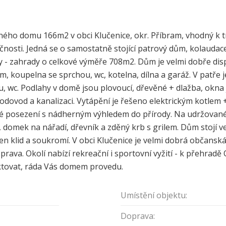
ého domu 166m2 v obci Klučenice, okr. Příbram, vhodný k tr
ečnosti. Jedná se o samostatně stojící patrový dům, kolaudace
- zahrady o celkové výměře 708m2. Dům je velmi dobře dis
, koupelna se sprchou, wc, kotelna, dílna a garáž. V patře j
u, wc. Podlahy v domě jsou plovoucí, dřevěné + dlažba, okn
odovod a kanalizaci. Vytápění je řešeno elektrickým kotlem +
mné posezení s nádherným výhledem do přírody. Na udržované
domek na nářadí, dřevník a zděný krb s grilem. Dům stojí ve 
n klid a soukromí. V obci Klučenice je velmi dobrá občanská
rava. Okolí nabízí rekreační i sportovní vyžití - k přehradě
ktovat, ráda Vás domem provedu.
Umístění objektu:
Doprava: