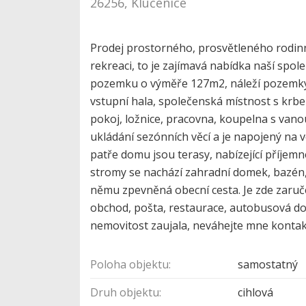
26256, Klučenice
Prodej prostorného, prosvětleného rodinn
rekreaci, to je zajímavá nabídka naší spol
pozemku o výměře 127m2, náleží pozemky 
vstupní hala, společenská místnost s krbem
pokoj, ložnice, pracovna, koupelna s vano
ukládání sezónních věcí a je napojený na v
patře domu jsou terasy, nabízející příje
stromy se nachází zahradní domek, bazén, 
němu zpevněná obecní cesta. Je zde zaruče
obchod, pošta, restaurace, autobusová dop
nemovitost zaujala, neváhejte mne konta
Poloha objektu:
samostatný
Druh objektu:
cihlová