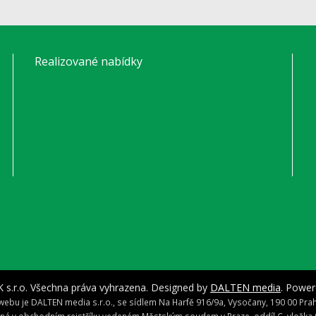
Realizované nabídky
 s.r.o. Všechna práva vyhrazena. Designed by
DALTEN media
. Powe
ebu je DALTEN media s.r.o., se sídlem Na Harfě 916/9a, Vysočany, 190 00 Praha
ná v obchodním rejstříku vedeném Městským soudem v Praze, oddíl C, vložka 