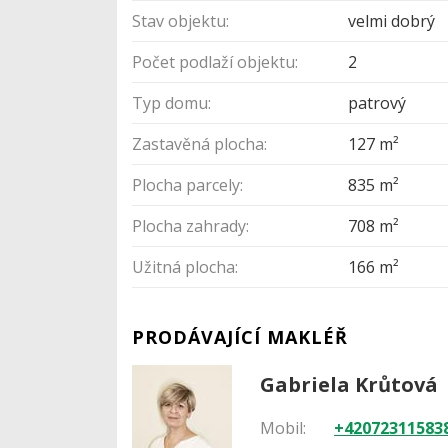
Stav objektu:
velmi dobrý
Počet podlaží objektu:
2
Typ domu:
patrový
Zastavěná plocha:
127 m²
Plocha parcely:
835 m²
Plocha zahrady:
708 m²
Užitná plocha:
166 m²
PRODÁVAJÍCÍ MAKLÉŘ
Gabriela Krůtová
Mobil:
+42072311583