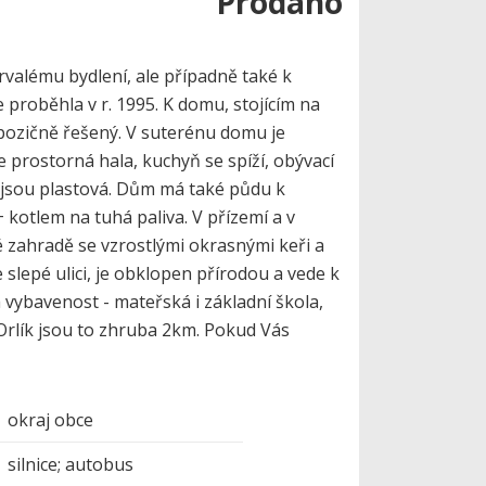
Prodáno
valému bydlení, ale případně také k
 proběhla v r. 1995. K domu, stojícím na
pozičně řešený. V suterénu domu je
e prostorná hala, kuchyň se spíží, obývací
a jsou plastová. Dům má také půdu k
 kotlem na tuhá paliva. V přízemí a v
 zahradě se vzrostlými okrasnými keři a
slepé ulici, je obklopen přírodou a vede k
 vybavenost - mateřská i základní škola,
 Orlík jsou to zhruba 2km. Pokud Vás
okraj obce
silnice; autobus