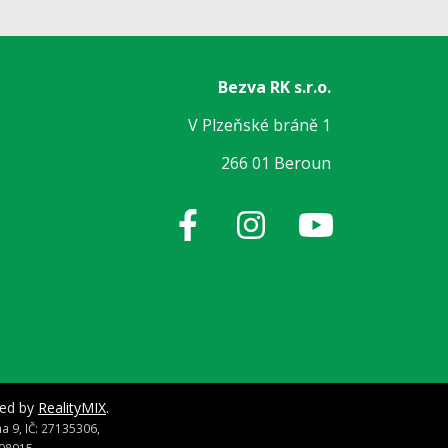
Bezva RK s.r.o.
V Plzeňské bráně 1
266 01 Beroun
red by
RealityMIX
.
 9, IČ: 27135306,
98915.