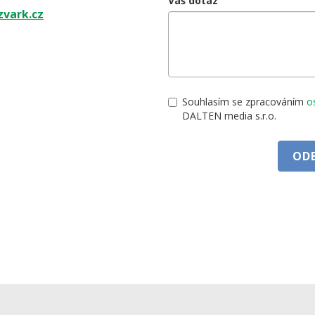
Vaš dotaz
vark.cz
Souhlasím se zpracováním
o
DALTEN media s.r.o.
OD